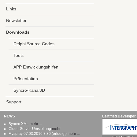
Links
Newsletter
Downloads
Delphi Source Codes
Tools
APP Entwicklungshilfen
Präsentation
Syncro-Kanal3D
Support
NEWS
Certified Developer
Syncro XML
mehr ...
Cloud-Server-Umstellung
mehr ...
Flyspray 07.03.2016 7:30 (erledigt)
mehr ...